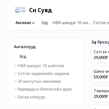
Сүүн Сувд
Ангилал
Бүгд
HBR шилдэг 10 нийтлэл
Сэтгэл
Бүх бүтээг
Ангиллууд
Сэтгэл 
Бүгд
нь
29,000
₮
HBR шилдэг 10 нийтлэл
Шинэ м
Сэтгэл хөдлөлийн чадамж
59,000
₮
20 минутын менежер
Харвардын бизнесийн үндэс
Төвлөр
29,000
₮
Бусад номууд