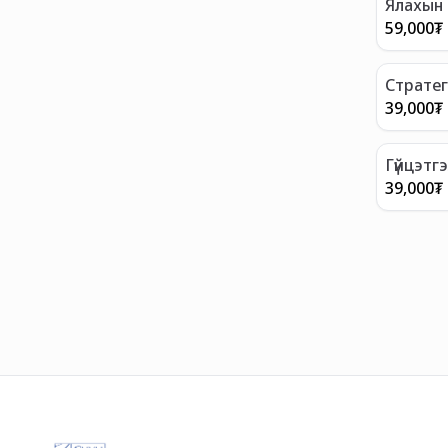
Ялахын 
59,000
₮
Ст​рате
39,000
₮
Гүйцэтг
39,000
₮