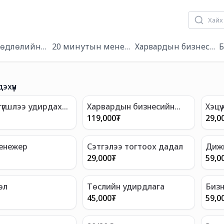
 хөдлөлийн чадамж
20 минутын менежер
Харвардын бизнесийн
Б
дэхүүн
түгшлээ удирдах
Харвардын бизнесийн
Хэцүү
тойм нэгэн зуунд
119,000
₮
29,0
енежер
Сэтгэлээ тогтоох дадал
Диж
уди
29,000
₮
59,0
өл
Төслийн удирдлага
Бизн
ууд
45,000
₮
59,0