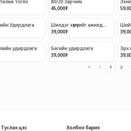
төлөө тогло
80/20 Зарчим
Эхни
45,000
₮
59,0
гийн Удирдлага
Шилдэг хүмүүсийг ажилд
Ший
авах, тогтвортой
39,000
₮
39,0
ажиллуулах нь
элийн удирдлага
Багийн удирдлага
Эрх 
чад
39,000
₮
39,0
1
2
Туслах цэс
Холбоо барих