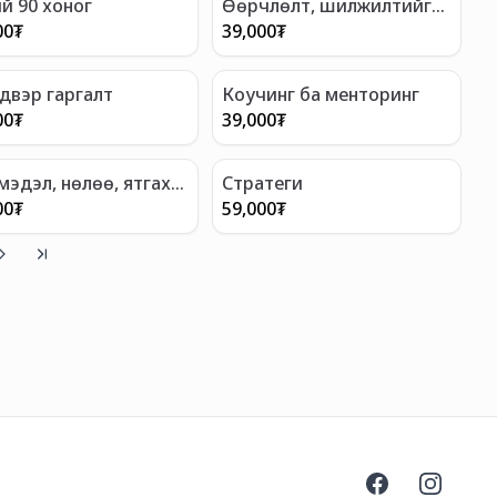
й 90 хоног
Өөрчлөлт, шилжилтийг
удирдах нь
00
₮
39,000
₮
двэр гаргалт
Коучинг ба менторинг
00
₮
39,000
₮
мэдэл, нөлөө, ятгах
Стратеги
вар
00
₮
59,000
₮
Facebook
Instagra