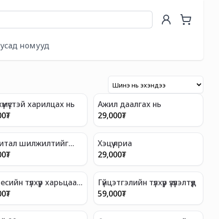
 үндэс
усад номууд
 хүмүүстэй харилцах нь
Ажил даалгах нь
00
₮
29,000
₮
итал шилжилтийг
Хэцүү яриа
рдахуй
00
₮
29,000
₮
есийн түлхүүр харьцаан​
Гүйцэтгэлийн түлхүүр үзүүлэлтүүд
00
₮
59,000
₮