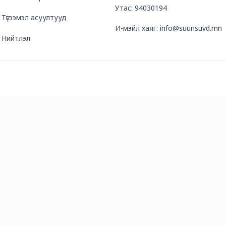
Утас: 94030194
Түгээмэл асуултууд
И-мэйл хаяг: info@suunsuvd.mn
Нийтлэл