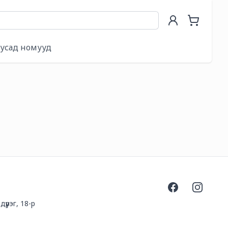
 үндэс
усад номууд
Facebook
Instagra
үүрэг, 18-р