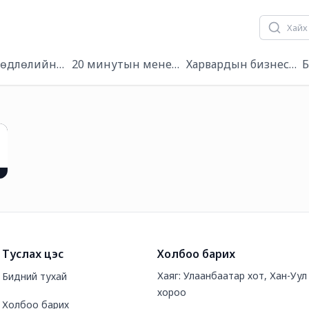
 хөдлөлийн чадамж
20 минутын менежер
Харвардын бизнесийн
Б
Туслах цэс
Холбоо барих
Хаяг: Улаанбаатар хот, Хан-Уул д
Бидний тухай
хороо
Холбоо барих