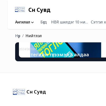
Сүүн Сувд
Ангилал
Бүгд
HBR шилдэг 10 нийтлэл
Сэтгэл
Нүүр
Нийтлэл
2024/06/06
Стратегийн түгээмэл 5 алдаа
Сүүн Сувд