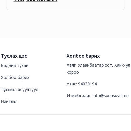
Туслах цэс
Холбоо барих
Хаяг: Улаанбаатар хот, Хан-Уул д
Бидний тухай
хороо
Холбоо барих
Утас: 94030194
Түгээмэл асуултууд
И-мэйл хаяг: info@suunsuvd.mn
Нийтлэл