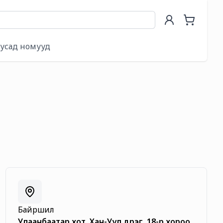
 үндэс
усад номууд
Байршил
Улаанбаатар хот, Хан-Уул дүүрэг, 18-р хороо