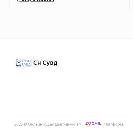
Сүүн Сувд
2026
©
Онлайн худалдааг хөгжүүлэгч
платформ.