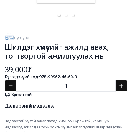
Сүүн Сувд
Шилдэг хүмүүсийг ажилд авах,
тогтвортой ажиллуулах нь
39,000₮
Бүтээгдэхүүний код:
978-99962-46-60-9
Хүргэлттэй
Дэлгэрэнгүй мэдээлэл
Чадвартай хүнтэй ажиллахад хичнээн урамтай, харин ур 
чадваргүй, ажилдаа тохирохгүй хүнийг ажиллуулах ямар төвөгтэй 