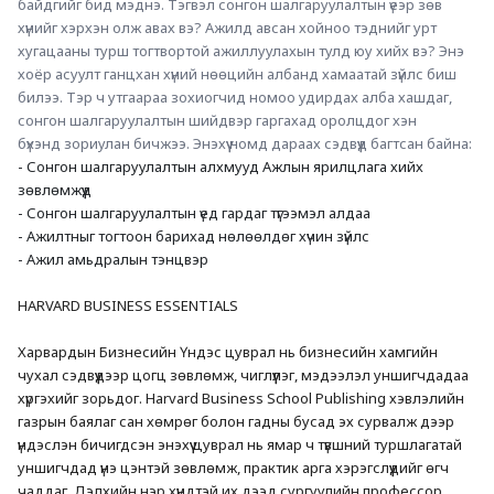
байдгийг бид мэднэ. Тэгвэл сонгон шалгаруулалтын үеэр зөв 
хүнийг хэрхэн олж авах вэ? Ажилд авсан хойноо тэднийг урт 
хугацааны турш тогтвортой ажиллуулахын тулд юу хийх вэ? Энэ 
хоёр асуулт ганцхан хүний нөөцийн албанд хамаатай зүйлс биш 
билээ. Тэр ч утгаараа зохиогчид номоо удирдах алба хашдаг, 
сонгон шалгаруулалтын шийдвэр гаргахад оролцдог хэн 
бүхэнд зориулан бичжээ. Энэхүү номд дараах сэдвүүд багтсан байна:
- Сонгон шалгаруулалтын алхмууд Ажлын ярилцлага хийх 
зөвлөмжүүд
- Сонгон шалгаруулалтын үед гардаг түгээмэл алдаа
- Ажилтныг тогтоон барихад нөлөөлдөг хүчин зүйлс
- Ажил амьдралын тэнцвэр
HARVARD BUSINESS ESSENTIALS
Харвардын Бизнесийн Үндэс цуврал нь бизнесийн хамгийн 
чухал сэдвүүдээр цогц зөвлөмж, чиглүүлэг, мэдээлэл уншигчдадаа 
хүргэхийг зорьдог. Harvard Business School Publishing хэвлэлийн 
газрын баялаг сан хөмрөг болон гадны бусад эх сурвалж дээр 
үндэслэн бичигдсэн энэхүү цуврал нь ямар ч түвшний туршлагатай 
уншигчдад үнэ цэнтэй зөвлөмж, практик арга хэрэгслүүдийг өгч 
чаддаг. Дэлхийн нэр хүндтэй их дээд сургуулийн профессор 